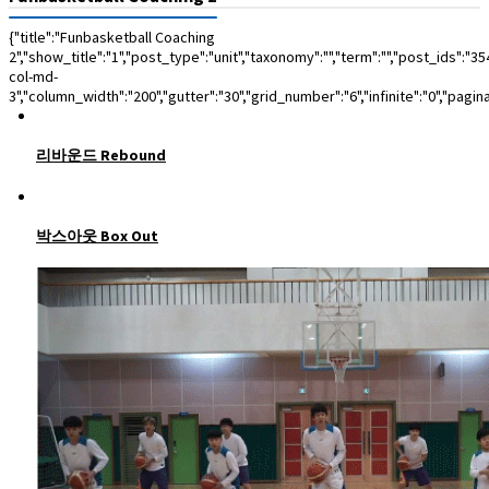
{"title":"Funbasketball Coaching
2","show_title":"1","post_type":"unit","taxonomy":"","term":"","post_ids":
col-md-
3","column_width":"200","gutter":"30","grid_number":"6","infinite":"0","pagin
리바운드 Rebound
박스아웃 Box Out