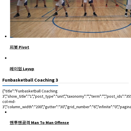
피봇 Pivot
레이업 Layup
Funbasketball Coaching 3
{"title":"Funbasketball Coaching
3","show_title":"1","post_type":"unit","taxonomy":"","term":"","post_ids":
col-md-
3","column_width":"200","gutter":"30","grid_number":"6","infinite":"0","pagin
맨투맨공격 Man To Man Offense