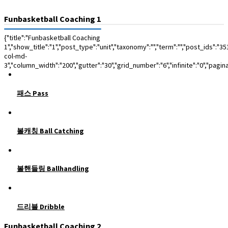
Funbasketball Coaching 1
{"title":"Funbasketball Coaching
1","show_title":"1","post_type":"unit","taxonomy":"","term":"","post_ids":
col-md-
3","column_width":"200","gutter":"30","grid_number":"6","infinite":"0","pagin
패스 Pass
볼캐칭 Ball Catching
볼핸들링 Ballhandling
드리블 Dribble
Funbasketball Coaching 2