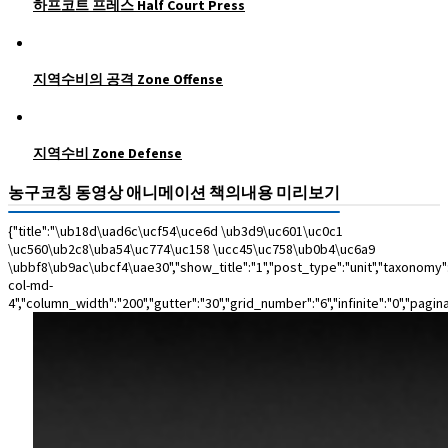
하프코트 프레스 Half Court Press
지역수비의 공격 Zone Offense
지역수비 Zone Defense
농구코칭 동영상 애니메이션 책의내용 미리보기
{"title":"\ub18d\uad6c\ucf54\uce6d \ub3d9\uc601\uc0c1
\uc560\ub2c8\uba54\uc774\uc158 \ucc45\uc758\ub0b4\uc6a9
\ubbf8\ub9ac\ubcf4\uae30","show_title":"1","post_type":"unit","taxonomy":
col-md-
4","column_width":"200","gutter":"30","grid_number":"6","infinite":"0","pagin