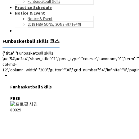
Funbasketball Skills
Practice Schedule
Notice & Event
Notice & Event
2018 FIBA 5ON5, 3ON3 경기규칙
Funbasketball skills 코스
{"title":"Funbasketball skills
\ucf54\uc2a4","show_title":"1","post_type":"course","taxonomy":"","term":"
col-md-
12","column_width":"200","gutter":"30","grid_number":"4","infinite":"0","pagi
Funbasketball Skills
FREE
80029