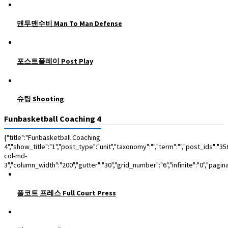
맨투맨수비 Man To Man Defense
포스트플레이 Post Play
슈팅 Shooting
Funbasketball Coaching 4
{"title":"Funbasketball Coaching
4","show_title":"1","post_type":"unit","taxonomy":"","term":"","post_ids":
col-md-
3","column_width":"200","gutter":"30","grid_number":"6","infinite":"0","pagin
풀코트 프레스 Full Court Press